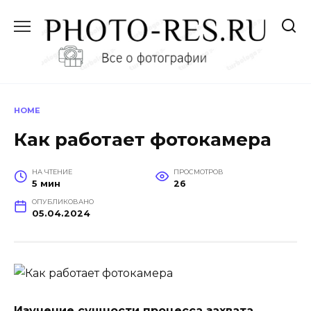
Перейти
к
содержанию
HOME
Как работает фотокамера
НА ЧТЕНИЕ
ПРОСМОТРОВ
5 мин
26
ОПУБЛИКОВАНО
05.04.2024
Изучение сущности процесса захвата