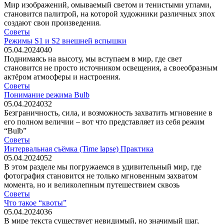
Мир изображений, омываемый светом и тенистыми углами,
становится палитрой, на которой художники различных эпох
создают свои произведения.
Советы
Режимы S1 и S2 внешней вспышки
05.04.2024
0
40
Поднимаясь на высоту, мы вступаем в мир, где свет
становится не просто источником освещения, а своеобразным
актёром атмосферы и настроения.
Советы
Понимание режима Bulb
05.04.2024
0
32
Безграничность, сила, и возможность захватить мгновение в
его полном величии – вот что представляет из себя режим
“Bulb”
Советы
Интервальная съёмка (Time lapse) Практика
05.04.2024
0
52
В этом разделе мы погружаемся в удивительный мир, где
фотография становится не только мгновенным захватом
момента, но и великолепным путешествием сквозь
Советы
Что такое “квоты”
05.04.2024
0
36
В мире текста существует невидимый, но значимый шаг,