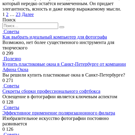
который нередко остаётся незамеченным. Он придает
элегантность, ясность и даже юмор выражаемому мысли.
Пагинация
1
2
…
23
Далее
записей
Поиск
Search
for:
Советы
Как выбрать идеальный компьютер для фотографа
Возможно, нет более существенного инструмента для
творческого
0
299
Полезно
Купить пластиковые окна в Санкт-Петербурге от компании
Афина Окна
Вы решили купить пластиковые окна в Санкт-Петербурге?
0
271
Советы
Секреты сборки профессионального софтбокса
Освещение в фотографии является ключевым аспектом
0
128
Советы
Эффективное применение поляризационного фильтра
Изобразительное искусство фотографии постоянно
развивается
0
126
Советы