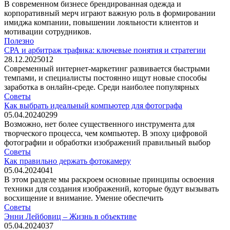
В современном бизнесе брендированная одежда и
корпоративный мерч играют важную роль в формировании
имиджа компании, повышении лояльности клиентов и
мотивации сотрудников.
Полезно
СРА и арбитраж трафика: ключевые понятия и стратегии
28.12.2025
0
12
Современный интернет-маркетинг развивается быстрыми
темпами, и специалисты постоянно ищут новые способы
заработка в онлайн-среде. Среди наиболее популярных
Советы
Как выбрать идеальный компьютер для фотографа
05.04.2024
0
299
Возможно, нет более существенного инструмента для
творческого процесса, чем компьютер. В эпоху цифровой
фотографии и обработки изображений правильный выбор
Советы
Как правильно держать фотокамеру
05.04.2024
0
41
В этом разделе мы раскроем основные принципы освоения
техники для создания изображений, которые будут вызывать
восхищение и внимание. Умение обеспечить
Советы
Энни Лейбовиц – Жизнь в объективе
05.04.2024
0
37