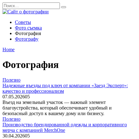
Перейти
Search
к
for:
содержанию
Советы
Фото съемка
Фотография
Фотографу
Home
Фотография
Полезно
Надежные въезды под ключ от компании «Заезд Эксперт»:
качество и профессионализм
07.05.2026
0
5
Въезд на земельный участок — важный элемент
благоустройства, который обеспечивает удобный и
безопасный доступ к вашему дому или бизнесу.
Полезно
Производство брендированной одежды и корпоративного
мерча с компанией MerchOne
30.04.2026
0
5